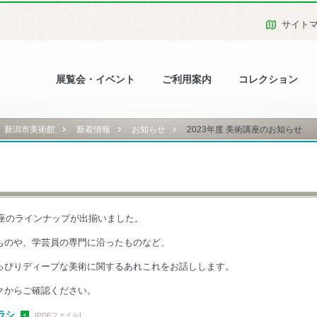
サイト
展覧会・イベント
ご利用案内
コレクション
新潟市美術館
新着情報
お知らせ
2023年度 美術講座のお知らせ
講座のラインナップが出揃いました。
ものや、学芸員の専門に沿ったものなど、
っぴりディープな美術に関するあれこれ
をお話しします。
クからご確認ください。
ラシ
[PDFファイル]