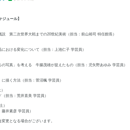
スケジュール】
概説 第二次世界大戦までの20世紀美術（担当：前山裕司 特任館長）
品における変化について（担当：上池仁子 学芸員）
ろの写真」を考える 牛腸茂雄が捉えたもの（担当：児矢野あゆみ 学芸員）
」に描く方法（担当：菅沼楓 学芸員）
土）
ド（担当：荒井直美 学芸員）
（土）
：藤井素彦 学芸員）
は変更となる場合がございます。