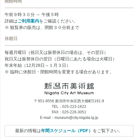
開館時間
午前９時３０分 ～ 午後５時
詳細は
ご利用案内
をご確認ください。
※ 観覧券の販売は、閉館３０分前まで
休館日
毎週月曜日（祝日又は振替休日の場合は、その翌日）
祝日又は振替休日の翌日（日曜日にあたる場合は火曜日）
年末年始（12月28日～１月３日）
※ 臨時に休館日・閉館時間を変更する場合があります。
〒951-8556 新潟市中央区西大畑町5191-9
TEL：025-223-1622
FAX：025-228-3051
E-mail：museum@city.niigata.lg.jp
最新の情報は
年間スケジュール（PDF）
をご覧下さい。