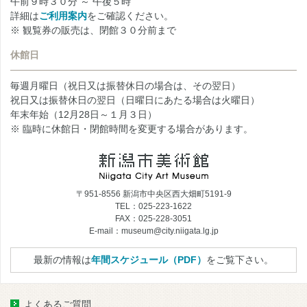
午前９時３０分 ～ 午後５時
詳細は
ご利用案内
をご確認ください。
※ 観覧券の販売は、閉館３０分前まで
休館日
毎週月曜日（祝日又は振替休日の場合は、その翌日）
祝日又は振替休日の翌日（日曜日にあたる場合は火曜日）
年末年始（12月28日～１月３日）
※ 臨時に休館日・閉館時間を変更する場合があります。
〒951-8556 新潟市中央区西大畑町5191-9
TEL：025-223-1622
FAX：025-228-3051
E-mail：museum@city.niigata.lg.jp
最新の情報は
年間スケジュール（PDF）
をご覧下さい。
よくあるご質問