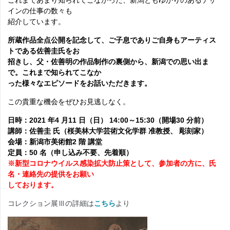
これまであ
まり知られてこなかった、新潟ともゆかりのあるデザ
インの仕事の数々も
紹介しています。
所蔵作品全点公開を記念して、ご子息でありご自身もアーティス
トである佐善圭氏をお
招きし、父・佐善明の作品制作の裏側から、新潟での思い出ま
で。これまで知られてこなか
った様々なエピソードをお話いただきます。
この貴重な機会をぜひお見逃しなく。
日時：2021 年4 月11 日（日） 14:00～15:30（開場30 分前）
講師：佐善圭 氏（桜美林大学芸術文化学群 准教授、 彫刻家）
会場：新潟市美術館2 階 講堂
定員：50 名（申し込み不要、先着順）
※新型コロナウイルス感染拡大防止策として、参加者の方に、氏
名・連絡先の提供をお願い
しております。
コレクション展Ⅲの詳細は
こちら
より