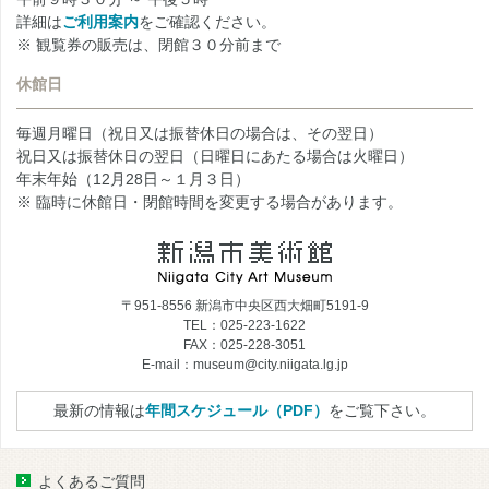
詳細は
ご利用案内
をご確認ください。
※ 観覧券の販売は、閉館３０分前まで
休館日
毎週月曜日（祝日又は振替休日の場合は、その翌日）
祝日又は振替休日の翌日（日曜日にあたる場合は火曜日）
年末年始（12月28日～１月３日）
※ 臨時に休館日・閉館時間を変更する場合があります。
〒951-8556 新潟市中央区西大畑町5191-9
TEL：025-223-1622
FAX：025-228-3051
E-mail：museum@city.niigata.lg.jp
最新の情報は
年間スケジュール（PDF）
をご覧下さい。
よくあるご質問