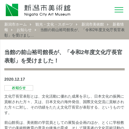
新潟市ホーム
観光・文化・スポーツ
新潟市美術館
新着情
報
お知らせ
当館の前山裕司館長が、「令和2年度文化庁長官表
彰」を受けまし...
当館の前山裕司館長が、「令和2年度文化庁長官
表彰」を受けました！
2020.12.17
文化庁長官表彰とは、文化活動に優れた成果を示し、日本文化の振興に
貢献された方々、又は、日本文化の海外発信、国際文化交流に貢献され
た方々に対し、その功績をたたえ文化庁長官が表彰する、というもので
す。
前山館長は、美術館の学芸員としての展覧会企画のほか、とくに学校教
育での美術館教育の普及や後進の育成、そして障害者の文化芸術活動の