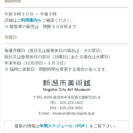
開館時間
午前９時３０分 ～ 午後５時
詳細は
ご利用案内
をご確認ください。
※ 観覧券の販売は、閉館３０分前まで
休館日
毎週月曜日（祝日又は振替休日の場合は、その翌日）
祝日又は振替休日の翌日（日曜日にあたる場合は火曜日）
年末年始（12月28日～１月３日）
※ 臨時に休館日・閉館時間を変更する場合があります。
〒951-8556 新潟市中央区西大畑町5191-9
TEL：025-223-1622
FAX：025-228-3051
E-mail：museum@city.niigata.lg.jp
最新の情報は
年間スケジュール（PDF）
をご覧下さい。