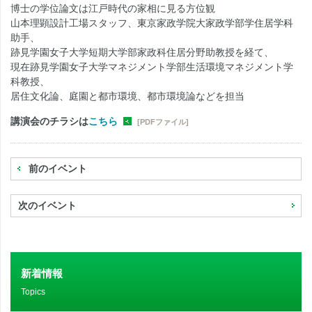
博士の学位論文は江戸時代の家相に見る方位観
山本理顕設計工場スタッフ、東京家政学院大家政学部学住居学科
助手、
跡見学園女子大学短期大学部家政科住居分野助教授を経て、
現在跡見学園女子大学マネジメント学部生活環境マネジメント学
科教授、
居住文化論、庭園と都市環境、都市環境論などを担当
講演会のチラシは
こちら
[PDFファイル]
前のイベント
次のイベント
新着情報
Topics