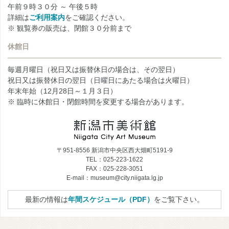
午前９時３０分 ～ 午後５時
詳細は
ご利用案内
をご確認ください。
※ 観覧券の販売は、閉館３０分前まで
休館日
毎週月曜日（祝日又は振替休日の場合は、その翌日）
祝日又は振替休日の翌日（日曜日にあたる場合は火曜日）
年末年始（12月28日～１月３日）
※ 臨時に休館日・閉館時間を変更する場合があります。
〒951-8556 新潟市中央区西大畑町5191-9
TEL：025-223-1622
FAX：025-228-3051
E-mail：museum@city.niigata.lg.jp
最新の情報は
年間スケジュール（PDF）
をご覧下さい。