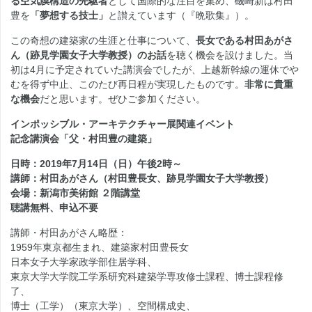
る空気膜構造の先駆者
として国際的な注目を集め、磯崎新は村田
豊を
「夢想する技士」
と讃えています（『晩歌集』）。
この奇想の建築家の生涯と仕事について、
長女である村田あがさ
ん（跡見学園女子大学教授）のお話
を聴く機会を設けました。当
初は4月に予定されていた講演会でしたが、上越新幹線の運休でや
むを得ず中止、このたび再日程が実現したものです。
非常に貴重
な機会
だと思います。ぜひご参加ください。
インポッシブル・アーキテクチャー展関連イベント
記念講演会「父・村田豊の建築」
日時：2019年7月14日（日）午後2時～
講師：村田あがさん（村田豊長女、跡見学園女子大学教授）
会場：新潟市美術館 ２階講堂
聴講無料、申込不要
講師・村田あがさん略歴：
1959年東京都生まれ、建築家村田豊長女
日本女子大学家政学部住居学科、
東京大学大学院工学系研究科建築学専攻修士課程、博士課程修
了、
博士（工学）（東京大学）、空間構成史、