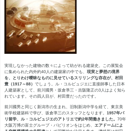
実現しなかった建物の数々によって紡がれる建築史。この展覧会
に集められた内外約40人の建築家の中でも、
現実と夢想の境界
を、とりわけ曖昧なものに見せているスリリングな存在が、村田
豊（1917～88）
でしょう。ル・コルビュジエに直接師事した日本
人建築家として、前川國男・坂倉準三・吉阪隆正の3人はよく知ら
れています。その四人目が、村田豊だったのです。
前川國男と同じく新潟市の生まれ、旧制新潟中学を経て、東京美
術学校建築科で学び、坂倉準三のスタッフとなります。
1957年パ
リ留学、ル・コルビュジエのアトリエで約2年間働きました。
70年
大阪万博の富士グループ・パビリオンをはじめ、
エアドームによ