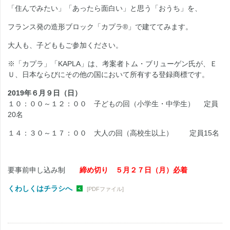
「住んでみたい」「あったら面白い」と思う「おうち」を、
フランス発の造形ブロック「カプラ®」で建ててみます。
大人も、子どももご参加ください。
※「カプラ」「
KAPLA」は、
考案者トム・ブリューゲン氏が、Ｅ
Ｕ、日本ならびにその他の国において所有する登録商標です。
2019
年６月９日（日）
１０：００～１２：００ 子どもの回（小学生・中学生） 定員
20
名
１４：３０～１７：００ 大人の回（高校生以上） 定員
15
名
要事前申し込み制
締め切り ５月２７日（月）必着
くわしくはチラシへ
[PDFファイル]