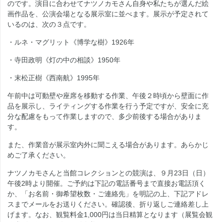
のです。演目に合わせてナツノカモさん自身や私たちが選んだ絵
画作品を、公演会場となる展示室に並べます。展示が予定されて
いるのは、次の３点です。
・ルネ・
マグリット
《博学な樹》1926年
・寺田政明《灯の中の相談》1950年
・末松正樹《西南航》1995年
午前中は可動壁や座席を移動する作業、午後２時頃から壁面に作
品を展示し、ライティングする作業を行う予定ですが、安全に充
分な配慮をもって作業しますので、多少前後する場合がありま
す。
また、作業音が展示室内外に聞こえる場合があります。あらかじ
めご了承ください。
ナツノカモさんと当館コレクションとの競演は、９月23日（日）
午後2時より開催。ご予約は下記の電話番号まで直接お電話頂く
か、「お名前・御希望枚数・ご連絡先」を明記の上、下記アドレ
スまでメールをお送りください。確認後、折り返しご連絡差し上
げます。なお、観覧料金1,000円は当日精算となります（展覧会観