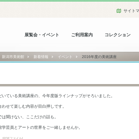
サイト
展覧会・イベント
ご利用案内
コレクション
新潟市美術館
新着情報
イベント
2016年度の美術講座
だいている美術講座の、今年度版ラインナップがそろいました。
合わせて楽しむ内容が目白押しです。
では聞けない、ここだけの話も。
館学芸員とアートの世界をご一緒しませんか。
[PDFファイル]