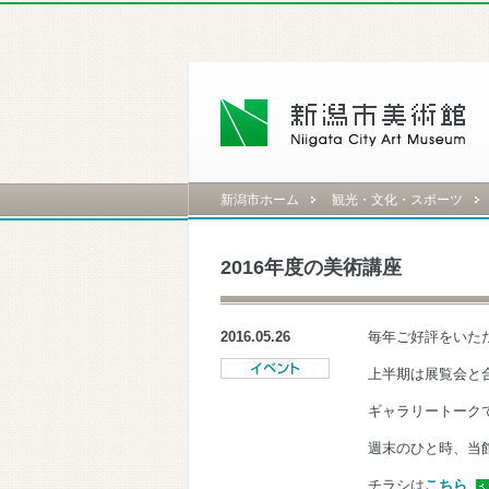
新潟市ホーム
観光・文化・スポーツ
2016年度の美術講座
2016.05.26
毎年ご好評をいた
上半期は展覧会と
ギャラリートーク
週末のひと時、当
チラシは
こちら