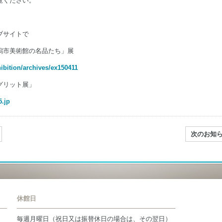
覧ください。
ブサイトで
潟市美術館の名品たち」展
hibition/archives/ex150411
グリット展」
5.jp
次のお知
休館日
毎週月曜日（祝日又は振替休日の場合は、その翌日）