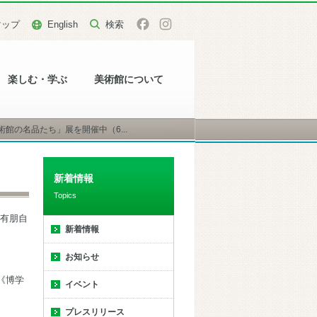
マップ
English
楽しむ・学ぶ
美術館について
館の名品たち」展を開催中（6...
新着情報
Topics
有朋自
新着情報
お知らせ
《博学
イベント
プレスリリース