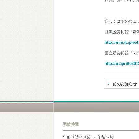
ぜひ、合わせてご
詳しくは下のウェ
目黒区美術館「新
http://mmat.jp/ex
国立新美術館「マ
http://magritte201
前のお知らせ
開館時間
午前９時３０分 ～ 午後５時