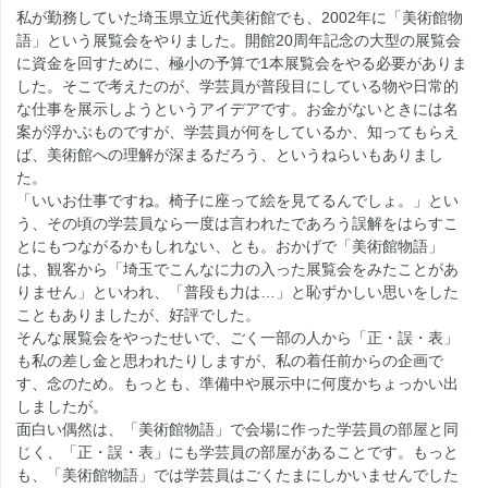
私が勤務していた埼玉県立近代美術館でも、2002年に「美術館物
語」という展覧会をやりました。開館20周年記念の大型の展覧会
に資金を回すために、極小の予算で1本展覧会をやる必要がありま
した。そこで考えたのが、学芸員が普段目にしている物や日常的
な仕事を展示しようというアイデアです。お金がないときには名
案が浮かぶものですが、学芸員が何をしているか、知ってもらえ
ば、美術館への理解が深まるだろう、というねらいもありまし
た。
「いいお仕事ですね。椅子に座って絵を見てるんでしょ。」とい
う、その頃の学芸員なら一度は言われたであろう誤解をはらすこ
とにもつながるかもしれない、とも。おかげで「美術館物語」
は、観客から「埼玉でこんなに力の入った展覧会をみたことがあ
りません」といわれ、「普段も力は…」と恥ずかしい思いをした
こともありましたが、好評でした。
そんな展覧会をやったせいで、ごく一部の人から「正・誤・表」
も私の差し金と思われたりしますが、私の着任前からの企画で
す、念のため。もっとも、準備中や展示中に何度かちょっかい出
しましたが。
面白い偶然は、「美術館物語」で会場に作った学芸員の部屋と同
じく、「正・誤・表」にも学芸員の部屋があることです。もっと
も、「美術館物語」では学芸員はごくたまにしかいませんでした