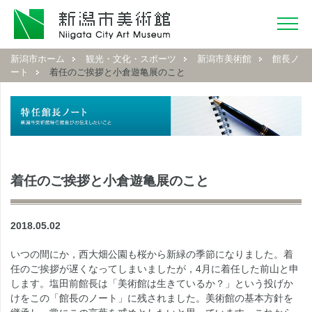
新潟市ホーム
観光・文化・スポーツ
新潟市美術館
館長ノ
ート
着任のご挨拶と小倉遊亀展のこと
着任のご挨拶と小倉遊亀展のこと
2018.05.02
いつの間にか，西大畑公園も桜から新緑の季節になりました。着
任のご挨拶が遅くなってしまいましたが，4月に着任した前山と申
します。塩田前館長は「美術館は生きているか？」という投げか
けをこの「館長のノート」に残されました。美術館の基本方針を