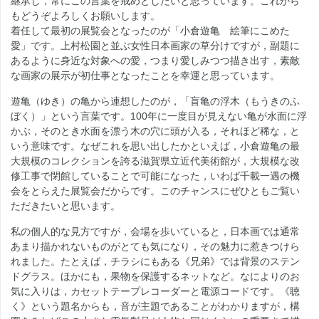
継承し，常にこの言葉を戒めとしたいと思っています。これから
もどうぞよろしくお願いします。
着任して最初の展覧会となったのが「小倉遊亀 絵筆にこめた
愛」です。上村松園と並ぶ女性日本画家の草分けですが，副題に
あるように身近な対象への愛，つまり愛しみつつ描き出す，素敵
な画家の展示が初仕事となったことを幸運と思っています。
遊亀（ゆき）の亀から連想したのが，「盲亀の浮木（もうきのふ
ぼく）」という言葉です。100年に一度目が見えない亀が水面に浮
かぶ，そのとき水面を漂う木の穴に頭が入る，それほど稀な，と
いう意味です。なぜこれを思い出したかといえば，小倉遊亀の最
大規模のコレクションを誇る滋賀県立近代美術館が，大規模な改
修工事で閉館していることで可能になった，いわば千載一遇の機
会をとらえた展覧会だからです。このチャンスにぜひともご覧い
ただきたいと思います。
私の個人的な見方ですが，会場を歩いていると，日本画では通常
あまり描かれないものがとても気になり，その魅力に惹きつけら
れました。たとえば，チラシにもある《兄弟》では背景のステン
ドグラス。ほかにも，果物を保護するネットなど。なによりのお
気に入りは，カセットテープレコーダーと電源コードです。《聴
く》という題名からも，音が主題であることがわかりますが，構