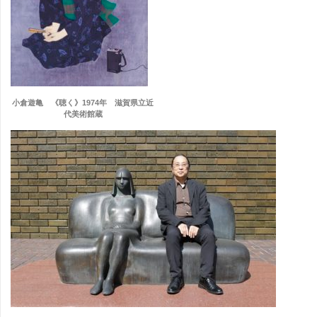
小倉遊亀 《聴く》1974年 滋賀県立近
代美術館蔵