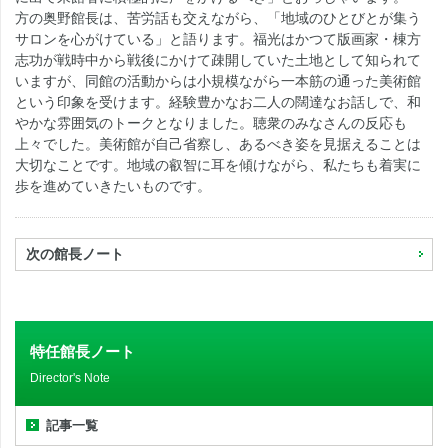
方の奥野館長は、苦労話も交えながら、「地域のひとびとが集う
サロンを心がけている」と語ります。福光はかつて版画家・棟方
志功が戦時中から戦後にかけて疎開していた土地として知られて
いますが、同館の活動からは小規模ながら一本筋の通った美術館
という印象を受けます。経験豊かなお二人の闊達なお話しで、和
やかな雰囲気のトークとなりました。聴衆のみなさんの反応も
上々でした。美術館が自己省察し、あるべき姿を見据えることは
大切なことです。地域の叡智に耳を傾けながら、私たちも着実に
歩を進めていきたいものです。
次の館長ノート
特任館長ノート
Director's Note
記事一覧