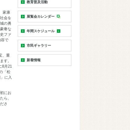
教育普及活動
、家康
展覧会カレンダー
社会を
城の勇
豪奢な
年間スケジュール
史ファ
内容で
市民ギャラリー
宝、重
新着情報
ます。
8月21
の「松
図」に入
初にお
たら、
ださ