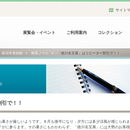
サイト
展覧会・イベント
ご利用案内
コレクション
新潟市美術館
館長ノート
「徳川名宝展」はリピーター割引で！！
割引で！！
わ暑さが厳しいようです。８月も後半になり，夕方には多少涼風が感じられま
すがに参ります。その暑さにもかかわらず、「徳川名宝展」には大勢のお客様