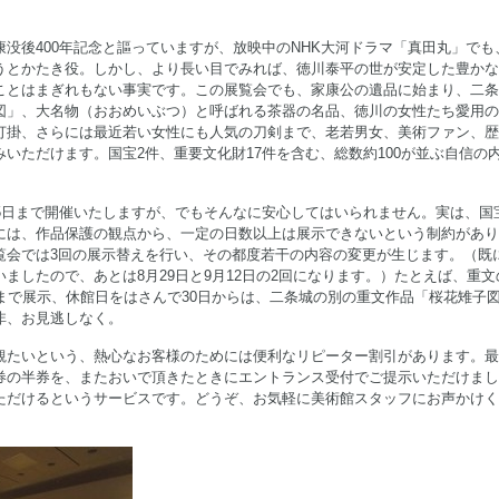
康没後400年記念と謳っていますが、放映中のNHK大河ドラマ「真田丸」でも
うとかたき役。しかし、より長い目でみれば、徳川泰平の世が安定した豊かな
ことはまぎれもない事実です。この展覧会でも、家康公の遺品に始まり、二条
図」、大名物（おおめいぶつ）と呼ばれる茶器の名品、徳川の女性たち愛用の
打掛、さらには最近若い女性にも人気の刀剣まで、老若男女、美術ファン、歴
いただけます。国宝2件、重要文化財17件を含む、総数約100が並ぶ自信の
25日まで開催いたしますが、でもそんなに安心してはいられません。実は、国
には、作品保護の観点から、一定の日数以上は展示できないという制約があり
覧会では3回の展示替えを行い、その都度若干の内容の変更が生じます。（既に
ましたので、あとは8月29日と9月12日の2回になります。）たとえば、重文
日まで展示、休館日をはさんで30日からは、二条城の別の重文作品「桜花雉子
非、お見逃しなく。
観たいという、熱心なお客様のためには便利なリピーター割引があります。最
券の半券を、またおいで頂きたときにエントランス受付でご提示いただけまし
ただけるというサービスです。どうぞ、お気軽に美術館スタッフにお声かけく