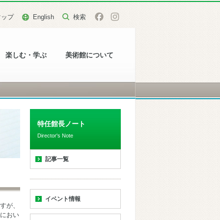
マップ
English
楽しむ・学ぶ
美術館について
特任館長ノート
Director's Note
記事一覧
イベント情報
すが、
におい