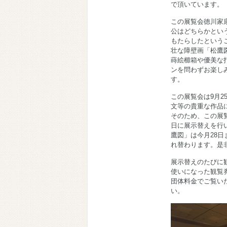
で頂いています。
この展覧会徳川家
公はどちらかとい
もたらしたという
壮な障壁画「松鷹
蒔絵櫛箱や優美な
ンを問わずお楽しみ
す。
この展覧会は9月
文等の貴重な作品
そのため、この展
日に展示替えを行い
鷹図」は今月28
れ替わります。是
展示替えのたびに
使いになった観覧
団体料金でご覧い
い。