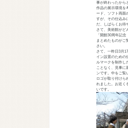
事が終わったから
作品の展示環境を
ード、ソフト両面
すが、その仕込み
だ、しばらくお待
さて、美術館がど
「開館30周年記
まとめたものがご
さい。
さて、一昨日3月
イン設置のための
ルマークを制作し
ことなく、見事に
ンです。中をご覧
ロゴが取り付けら
れました。お近く
いです。