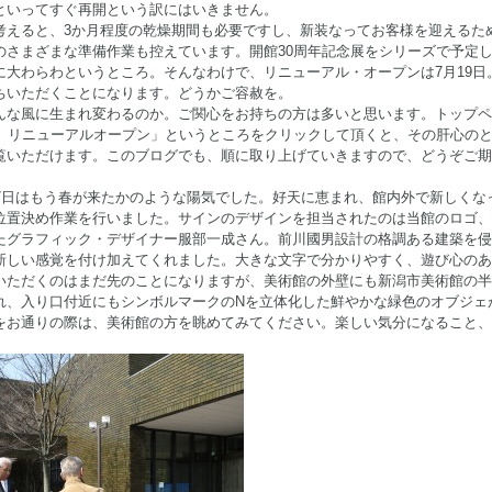
といってすぐ再開という訳にはいきません。
考えると、3か月程度の乾燥期間も必要ですし、新装なってお客様を迎えるた
のさまざまな準備作業も控えています。開館30周年記念展をシリーズで予定
に大わらわというところ。そんなわけで、リニューアル・オープンは7月19日
ちいただくことになります。どうかご容赦を。
んな風に生まれ変わるのか。ご関心をお持ちの方は多いと思います。トップペ
念 リニューアルオープン」というところをクリックして頂くと、その肝心の
覧いただけます。このブログでも、順に取り上げていきますので、どうぞご期
17日はもう春が来たかのような陽気でした。好天に恵まれ、館内外で新しくな
位置決め作業を行いました。サインのデザインを担当されたのは当館のロゴ、
たグラフィック・デザイナー服部一成さん。前川國男設計の格調ある建築を侵
新しい感覚を付け加えてくれました。大きな文字で分かりやすく、遊び心のあ
いただくのはまだ先のことになりますが、美術館の外壁にも新潟市美術館の半
れ、入り口付近にもシンボルマークのNを立体化した鮮やかな緑色のオブジェ
をお通りの際は、美術館の方を眺めてみてください。楽しい気分になること、