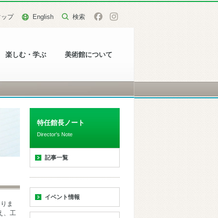
マップ
English
楽しむ・学ぶ
美術館について
特任館長ノート
Director's Note
記事一覧
イベント情報
おりま
え、工