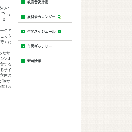
教育普及活動
めのハ
していま
展覧会カレンダー
。ま
ージの
年間スケジュール
ところを
待くだ
市民ギャラリー
ったサ
シンボ
新着情報
食する
るサイ
立体の
が置か
請け合