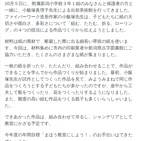
10月５日に、附属新潟小学校３年１組のみなさんと保護者の方と
一緒に、小飯塚眞理子先生による出前美術館を行ってきました。
ファイバーワーク造形作家の小飯塚先生は、子どもたちに紙の大
切さや面白さ、多彩さについて「組む、たたむ、折る、ローリン
グ」の４つの技法による作品づくりから伝えようとしました。
材料は紙の廃材で、断裁した際に出る細長い帯状の紙を使いま
す。今回は、材料集めに市内の印刷業者や新潟県点字図書館にご
協力いただき、たくさんのさまざまな紙が集まりました。
一枚の紙を折ったり、たたんだり、組み合わせることで、作品が
できることを学んでから作品づくりが始まりました。最初、小飯
塚先生が試作としてつくった作品を見て、みようみまねで同じ作
品をつくろうとする子どもたちが多かったのですが、途中から工
夫して船をつくったり、花をつくったりするようになりました。
また、難度の高い組む作品をつくる親子も多くいらっしゃいまし
た。
できあがった作品は、組み合わせて吊るし、シャンデリアとして
教室にかざる予定です。
今年度の年間目標「まほう教室にしよう！」のお手伝いはできた