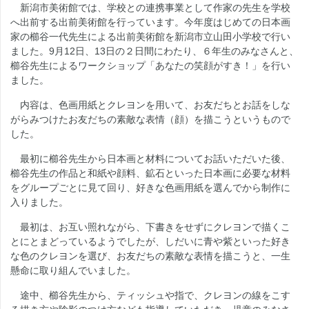
新潟市美術館では、学校との連携事業として作家の先生を学校
へ出前する出前美術館を行っています。今年度はじめての日本画
家の櫛谷一代先生による出前美術館を新潟市立山田小学校で行い
ました。9月12日、13日の２日間にわたり、６年生のみなさんと、
櫛谷先生によるワークショップ「あなたの笑顔がすき！」を行い
ました。
内容は、色画用紙とクレヨンを用いて、お友だちとお話をしな
がらみつけたお友だちの素敵な表情（顔）を描こうというもので
した。
最初に櫛谷先生から日本画と材料についてお話いただいた後、
櫛谷先生の作品と和紙や顔料、鉱石といった日本画に必要な材料
をグループごとに見て回り、好きな色画用紙を選んでから制作に
入りました。
最初は、お互い照れながら、下書きをせずにクレヨンで描くこ
とにとまどっているようでしたが、しだいに青や紫といった好き
な色のクレヨンを選び、お友だちの素敵な表情を描こうと、一生
懸命に取り組んでいました。
途中、櫛谷先生から、ティッシュや指で、クレヨンの線をこす