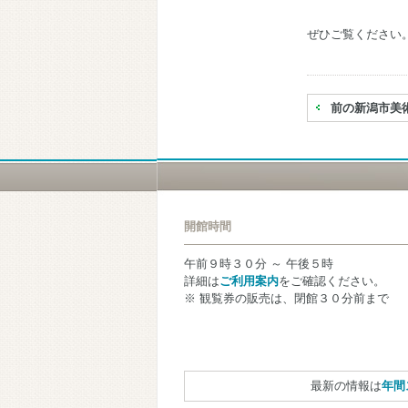
ぜひご覧ください
前の新潟市美
開館時間
午前９時３０分 ～ 午後５時
詳細は
ご利用案内
をご確認ください。
※ 観覧券の販売は、閉館３０分前まで
最新の情報は
年間