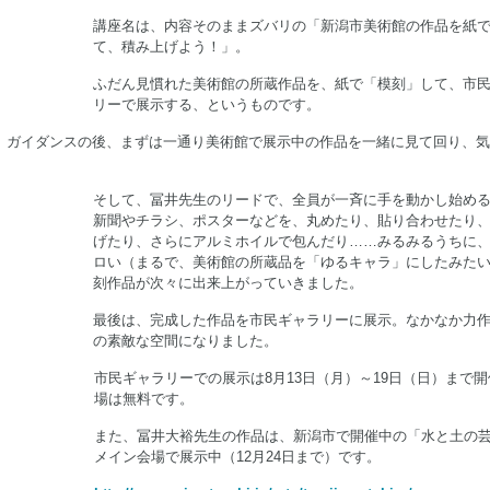
講座名は、内容そのままズバリの「新潟市美術館の作品を紙
て、積み上げよう！」。
ふだん見慣れた美術館の所蔵作品を、紙で「模刻」して、市
リーで展示する、というものです。
、ガイダンスの後、まずは一通り美術館で展示中の作品を一緒に見て回り、気
そして、冨井先生のリードで、全員が一斉に手を動かし始め
新聞やチラシ、ポスターなどを、丸めたり、貼り合わせたり
げたり、さらにアルミホイルで包んだり……みるみるうちに
ロい（まるで、美術館の所蔵品を「ゆるキャラ」にしたみた
刻作品が次々に出来上がっていきました。
最後は、完成した作品を市民ギャラリーに展示。なかなか力
の素敵な空間になりました。
市民ギャラリーでの展示は8月13日（月）～19日（日）まで
場は無料です。
また、冨井大裕先生の作品は、新潟市で開催中の「水と土の
メイン会場で展示中（12月24日まで）です。