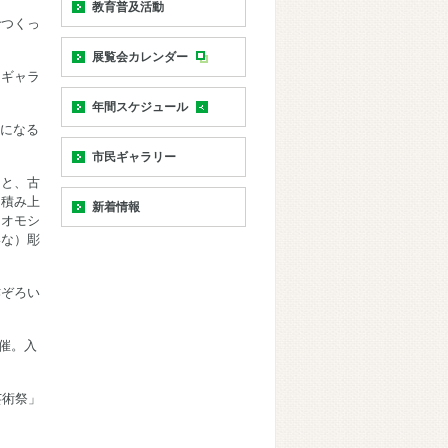
教育普及活動
でつくっ
展覧会カレンダー
民ギャラ
年間スケジュール
になる
市民ギャラリー
ると、古
、積み上
新着情報
、オモシ
いな）彫
作ぞろい
開催。入
芸術祭」