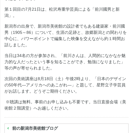
第１回目の7月21日は、松沢寿重学芸員による「前川國男と新
潟」。
新潟市の出身で、新潟市美術館の設計者でもある建築家・前川國
男（1905～86）について、生涯の足跡と、故郷新潟との関わりを
中心に、パワーポイントで編集した映像を交えながら約１時間お
話しました。
当日は34名の方が参加され、「前川さんは、人間的になかなか魅
力的な人だったという事を知ることができ、勉強になりました」
等の声が寄せられました。
次回の美術講座は8月18日（土）午後2時より、「日本のデザイン
の50年代―アメリカへのあこがれ―」と題して、星野立子学芸員
がお話します。どうぞご期待ください。
※聴講は無料。事前のお申し込みも不要です。当日直接会場（美
術館２階講堂）へお越しください。
前の新潟市美術館ブログ