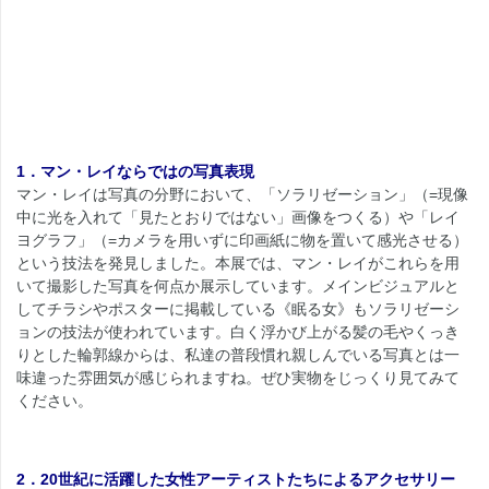
1．マン・レイならではの写真表現
マン・レイは写真の分野において、「ソラリゼーション」（=現像
中に光を入れて「見たとおりではない」画像をつくる）や「レイ
ヨグラフ」（=カメラを用いずに印画紙に物を置いて感光させる）
という技法を発見しました。本展では、マン・レイがこれらを用
いて撮影した写真を何点か展示しています。メインビジュアルと
してチラシやポスターに掲載している《眠る女》もソラリゼーシ
ョンの技法が使われています。白く浮かび上がる髪の毛やくっき
りとした輪郭線からは、私達の普段慣れ親しんでいる写真とは一
味違った雰囲気が感じられますね。ぜひ実物をじっくり見てみて
ください。
2．20世紀に活躍した女性アーティストたちによるアクセサリー