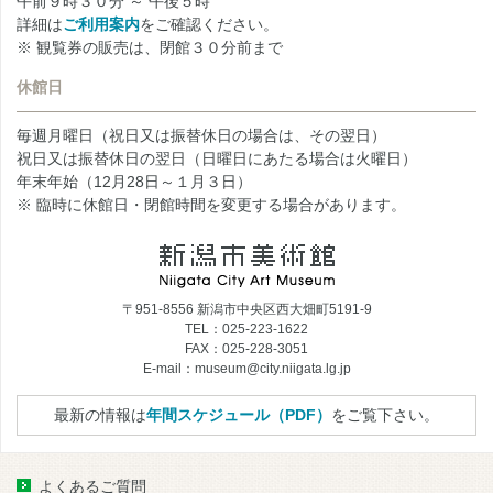
午前９時３０分 ～ 午後５時
詳細は
ご利用案内
をご確認ください。
※ 観覧券の販売は、閉館３０分前まで
休館日
毎週月曜日（祝日又は振替休日の場合は、その翌日）
祝日又は振替休日の翌日（日曜日にあたる場合は火曜日）
年末年始（12月28日～１月３日）
※ 臨時に休館日・閉館時間を変更する場合があります。
〒951-8556 新潟市中央区西大畑町5191-9
TEL：025-223-1622
FAX：025-228-3051
E-mail：museum@city.niigata.lg.jp
最新の情報は
年間スケジュール（PDF）
をご覧下さい。
よくあるご質問