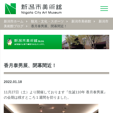
新潟市ホーム
観光・文化・スポーツ
新潟市美術館
新潟市
美術館ブログ
香月泰男展、閉幕間近！
香月泰男展、閉幕間近！
2022.01.18
11月27日（土）より開催しております『生誕110年 香月泰男展』
の会期は残すところ１週間を切りました。