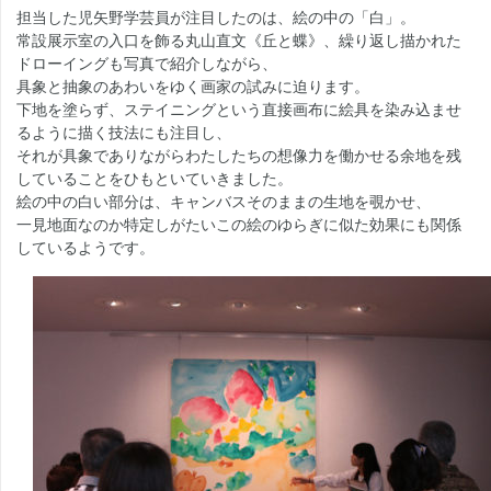
担当した児矢野学芸員が注目したのは、絵の中の「白」。
常設展示室の入口を飾る丸山直文《丘と蝶》、繰り返し描かれた
ドローイングも写真で紹介しながら、
具象と抽象のあわいをゆく画家の試みに迫ります。
下地を塗らず、ステイニングという直接画布に絵具を染み込ませ
るように描く技法にも注目し、
それが具象でありながらわたしたちの想像力を働かせる余地を残
していることをひもといていきました。
絵の中の白い部分は、キャンバスそのままの生地を覗かせ、
一見地面なのか特定しがたいこの絵のゆらぎに似た効果にも関係
しているようです。