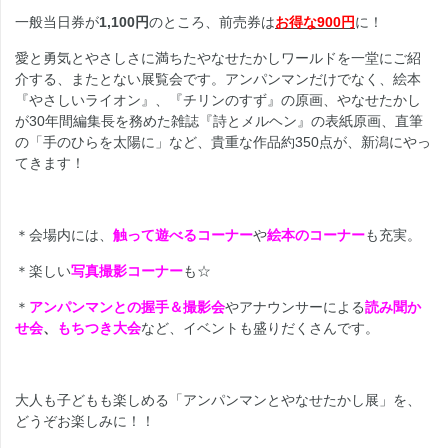
一般当日券が
1,100円
のところ、前売券は
お得な900円
に！
愛と勇気とやさしさに満ちたやなせたかしワールドを一堂にご紹
介する、またとない展覧会です。アンパンマンだけでなく、絵本
『やさしいライオン』、『チリンのすず』の原画、やなせたかし
が30年間編集長を務めた雑誌『詩とメルヘン』の表紙原画、直筆
の「手のひらを太陽に」など、貴重な作品約350点が、新潟にやっ
てきます！
＊会場内には、
触って遊べるコーナー
や
絵本のコーナー
も充実。
＊楽しい
写真撮影コーナー
も☆
＊
アンパンマンとの握手＆撮影会
やアナウンサーによる
読み聞か
せ会
、
もちつき大会
など、イベントも盛りだくさんです。
大人も子どもも楽しめる「アンパンマンとやなせたかし展」を、
どうぞお楽しみに！！