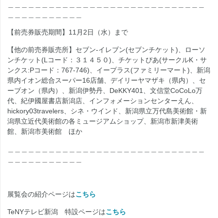
＿＿＿＿＿＿＿＿＿＿＿＿＿＿＿＿＿＿＿＿＿＿＿＿＿＿＿＿＿
＿＿＿＿＿＿＿＿＿＿＿
【前売券販売期間】11月2日（水）まで
【他の前売券販売所】セブン‐イレブン(セブンチケット)、ローソ
ンチケット(Lコード：３１４５０)、チケットぴあ(サークルK・サ
ンクス:Pコード：767-746)、イープラス(ファミリーマート)、新潟
県内イオン総合スーパー16店舗、デイリーヤマザキ（県内）、セ
ーブオン（県内）、新潟伊勢丹、DeKKY401、文信堂CoCoLo万
代、紀伊國屋書店新潟店、インフォメーションセンターえん、
hickory03travelers、シネ・ウインド、新潟県立万代島美術館・新
潟県立近代美術館の各ミュージアムショップ、新潟市新津美術
館、新潟市美術館 ほか
＿＿＿＿＿＿＿＿＿＿＿＿＿＿＿＿＿＿＿＿＿＿＿＿＿＿＿＿＿
＿＿＿＿＿＿＿＿＿＿＿
展覧会の紹介ページは
こちら
TeNYテレビ新潟 特設ページは
こちら