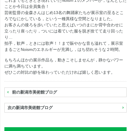
これまでもときどき現れていたNoism１のメンバーが，なんとした
ことか今日は全員集合！
芸術監督の金森さんはじめ13名の舞踊家たちが展示室の至るとこ
ろでなにかしている，という一種異様な空間となりました。
お客さんの後ろを歩いていたと思えばいつのまにか背中合わせに
立ったり座ったり，ついには着ていた服を脱ぎ捨てて走り回った
り…
拍手，歓声，ときには歌声！！まで賑やかな音も溢れて，展示室
まるごとNoismのエネルギーが充満し，はち切れそうな２時間。
もちろんほかの展示作品も，動きこそしませんが，静かなパワー
に満ち満ちています。
ぜひこの対比の妙を味わっていただければ嬉しく思います。
前の新潟市美術館ブログ
次の新潟市美術館ブログ