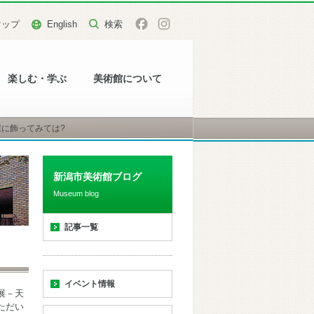
マップ
English
楽しむ・学ぶ
美術館について
に飾ってみては?
新潟市美術館ブログ
Museum blog
記事一覧
イベント情報
展－天
ただい