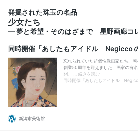
発掘された珠玉の名品
少女たち
― 夢と希望・そのはざまで 星野画廊コ
同時開催「あしたもアイドル Negicco
忘れられていた超個性派画家たち、岡
創業50周年を迎えました。画家の有
発
開。 …
続きを読む
掘
同時開催「あしたもアイドル Negic
さ
れ
た
珠
玉
新潟市美術館
の
名
品